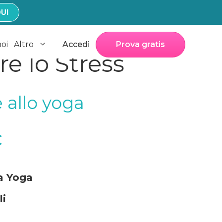
UI
noi
Altro
Accedi
Prova gratis
e lo Stress
 allo yoga
:
a Yoga
li