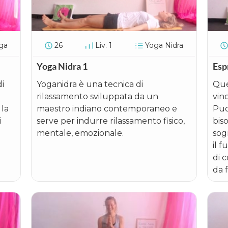
ga
26
Liv. 1
Yoga Nidra
Yoga Nidra 1
Esp
di
Yoganidra è una tecnica di
Que
rilassamento sviluppata da un
vin
 la
maestro indiano contemporaneo e
Puo
i
serve per indurre rilassamento fisico,
bis
mentale, emozionale.
sog
il 
di c
da f