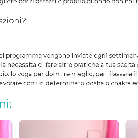
iore per rilassarsi è proprio quando non hai 
ezioni?
 del programma vengono inviate ogni settimana
 la necessità di fare altre pratiche a tua scelta
io: lo yoga per dormire meglio, per rilassare i
 lavorare con un determinato dosha o chakra ecc
ni: