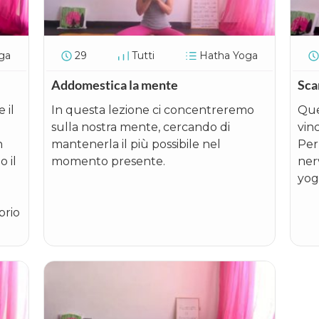
ga
29
Tutti
Hatha Yoga
Addomestica la mente
Sca
 il
In questa lezione ci concentreremo
Que
sulla nostra mente, cercando di
vinc
n
mantenerla il più possibile nel
Per 
 il
momento presente.
ner
yoga
brio