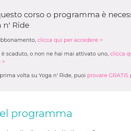
a questo corso o programma è neces
 n' Ride
n abbonamento,
clicca qui per accedere >
è scaduto, o non ne hai mai attivato uno,
clicca q
 >
a prima volta su Yoga n' Ride, puoi
provare GRATIS p
del programma