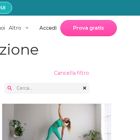
UI
noi
Altro
Accedi
Prova gratis
azione
Cancella filtro