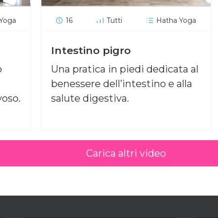
 Yoga
16
Tutti
Hatha Yoga
Intestino pigro
o
Una pratica in piedi dedicata al
benessere dell’intestino e alla
voso.
salute digestiva.
Carica altri video