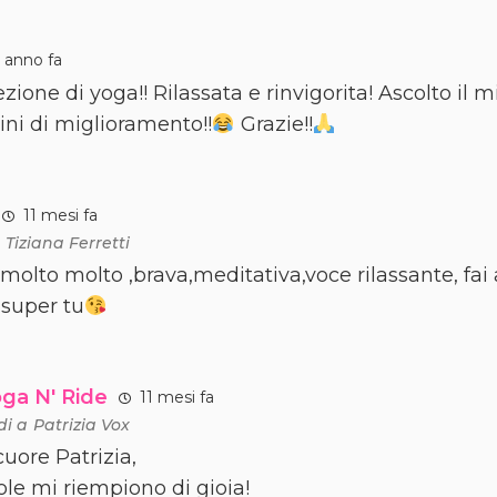
 anno fa
zione di yoga!! Rilassata e rinvigorita! Ascolto il 
ni di miglioramento!!
Grazie!!
11 mesi fa
a
Tiziana Ferretti
molto molto ,brava,meditativa,voce rilassante, fai 
 super tu
oga N' Ride
11 mesi fa
di a
Patrizia Vox
cuore Patrizia,
ole mi riempiono di gioia!