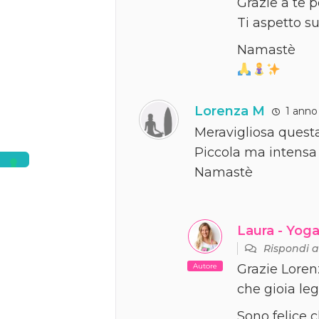
Grazie a te p
Ti aspetto su
Namastè
Lorenza M
1 anno
Meravigliosa questa
Piccola ma intensa 
Namastè
Laura - Yoga
Rispondi 
Autore
Grazie Loren
che gioia leg
Sono felice c