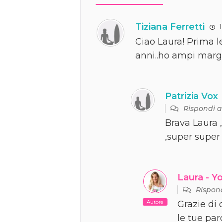
Tiziana Ferretti
1
Ciao Laura! Prima le
anni..ho ampi margi
Patrizia Vox
Rispondi 
Brava Laura ,
,super super
Laura - Y
Rispon
Autore
Grazie di 
le tue par