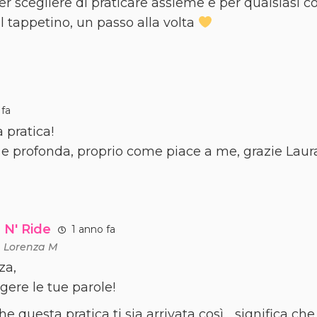
er scegliere di praticare assieme e per qualsiasi 
l tappetino, un passo alla volta
 fa
 pratica!
e profonda, proprio come piace a me, grazie Laur
 N' Ride
1 anno fa
a
Lorenza M
za,
gere le tue parole!
he questa pratica ti sia arrivata così… significa che