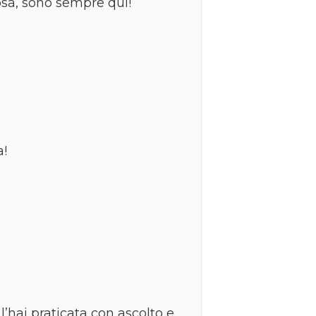
cosa, sono sempre qui!
a!
 l’hai praticata con ascolto e