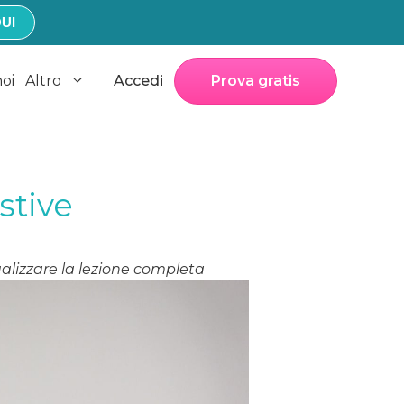
UI
noi
Altro
Accedi
Prova gratis
stive
alizzare la lezione completa