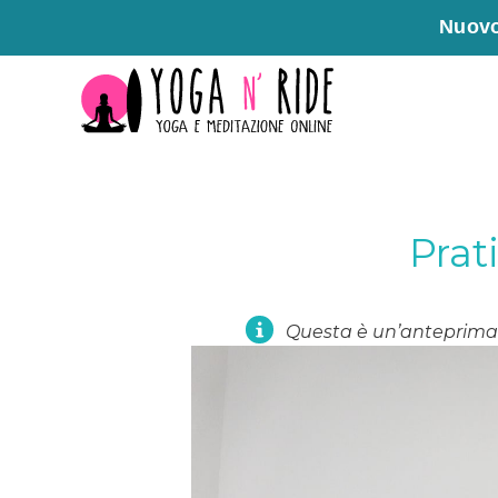
Nuovo
Vai
al
contenuto
Prat
Questa è un’anteprima 