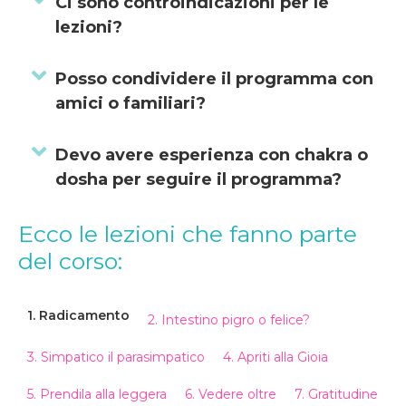
Ci sono controindicazioni per le
lezioni?
Espandi
Posso condividere il programma con
amici o familiari?
Espandi
Devo avere esperienza con chakra o
dosha per seguire il programma?
Ecco le lezioni che fanno parte
del corso:
1. Radicamento
2. Intestino pigro o felice?
3. Simpatico il parasimpatico
4. Apriti alla Gioia
5. Prendila alla leggera
6. Vedere oltre
7. Gratitudine