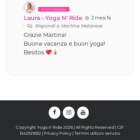
Amministratore
Laura - Yoga N' Ride
2 mesi fa
Rispondi a
Martina Matarese
Grazie Martina!
Buona vacanza e buon yoga!
Besitos
Copyright Yoga n' Ride 2026 | All Rights Reserved | CIF:
B42921692 |
Privacy Policy
|
Termini utilizzo servizio