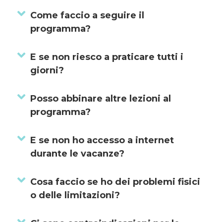
Espandi
Come faccio a seguire il
programma?
Espandi
E se non riesco a praticare tutti i
giorni?
Espandi
Posso abbinare altre lezioni al
programma?
Espandi
E se non ho accesso a internet
durante le vacanze?
Espandi
Cosa faccio se ho dei problemi fisici
o delle limitazioni?
Espandi