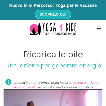
Nuovo Mini Percorso: Yoga per le Vacanze
SCOPRILO QUI
Vai
M
al
contenuto
Ricarica le pile
Una lezione per generare energia
Questa è un’anteprima della lezione,
accedi
o
attiva un
abbonamento
per visualizzare la lezione completa