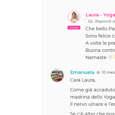
Laura - Yoga
Rispondi 
Autore
Che bello Pat
Sono felice 
A volte le pr
Buona conti
Namaste
Emanuela
10 mesi
Cara Laura,
Come già accaduto 
madrina dello Yoga 
Il nervo ulnare e l
Se c’è altro che po