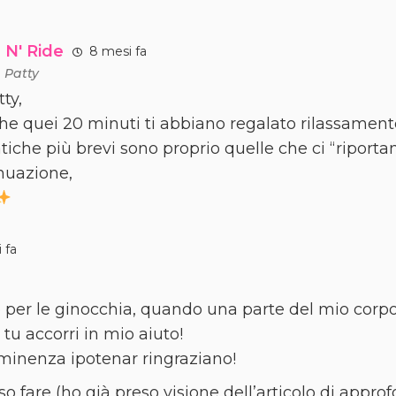
 N' Ride
8 mesi fa
a
Patty
ty,
che quei 20 minuti ti abbiano regalato rilassament
atiche più brevi sono proprio quelle che ci “riport
nuazione,
 fa
per le ginocchia, quando una parte del mio corpo
tu accorri in mio aiuto!
’eminenza ipotenar ringraziano!
sso fare (ho già preso visione dell’articolo di app