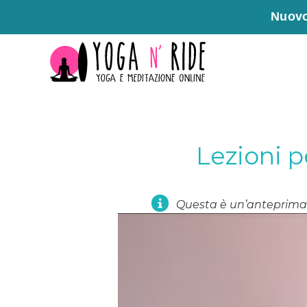
Nuovo
Vai
al
contenuto
Lezioni p
Questa è un’anteprima 