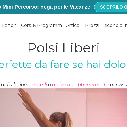
 Mini Percorso: Yoga per le Vacanze
SCOPRILO Q
Lezioni
Corsi & Programmi
Articoli
Prezzi
Dicono di 
Polsi Liberi
erfette da fare se hai dolor
della lezione,
accedi
o
attiva un abbonamento
per visu