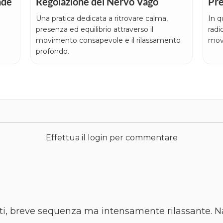
nde
Regolazione del Nervo Vago
Pre
Una pratica dedicata a ritrovare calma,
In q
presenza ed equilibrio attraverso il
radi
movimento consapevole e il rilassamento
mov
profondo.
Effettua il login per commentare
uti, breve sequenza ma intensamente rilassante. 