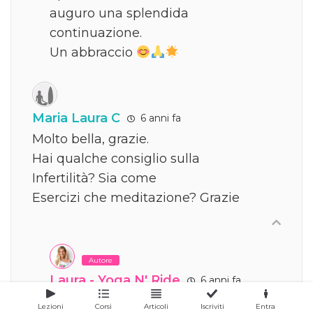
auguro una splendida
continuazione.
Un abbraccio
Maria Laura C
6 anni fa
Molto bella, grazie.
Hai qualche consiglio sulla
Infertilità? Sia come
Esercizi che meditazione? Grazie
Autore
Laura - Yoga N' Ride
6 anni fa
Rispondi a
Maria Laura C
Lezioni
Corsi
Articoli
Iscriviti
Entra