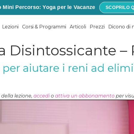
 Mini Percorso: Yoga per le Vacanze
SCOPRILO Q
Lezioni
Corsi & Programmi
Articoli
Prezzi
Dicono di 
 Disintossicante –
er aiutare i reni ad elimi
della lezione,
accedi
o
attiva un abbonamento
per visu