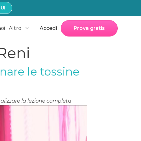
UI
noi
Altro
Accedi
Prova gratis
 Reni
nare le tossine
alizzare la lezione completa