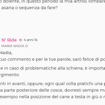
 dolente, in questo periodo la mia artrosi lombare s
e asana o sequenza da fare?
 N' Ride
4 anni fa
a
MARIA NADIA O
Nadia,
 tuo commento e per le tue parole, sarò felice di po
e in caso di problematiche alla schiena, è import
rgimento:
ti in avanti, oppure, ogni qual volta pratichi una 
la parte posteriore delle cosce, dovresti sempre m
 esempio nella posizione del cane a testa in giù o