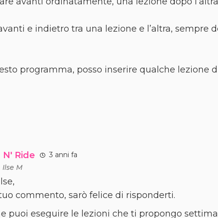
dare avanti ordinatamente, una lezione dopo l’alt
anti e indietro tra una lezione e l’altra, sempre
esto programma, posso inserire qualche lezione di
 N' Ride
3 anni fa
a
Ilse M
lse,
 tuo commento, sarò felice di risponderti.
e puoi eseguire le lezioni che ti propongo sett