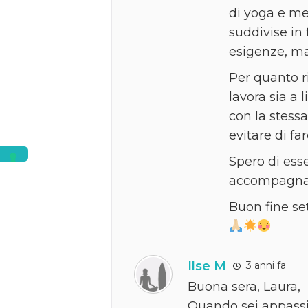
di yoga e me
suddivise in
esigenze, ma
Per quanto ri
lavora sia a 
con la stess
evitare di fa
Spero di esse
accompagnar
Buon fine s
Ilse M
3 anni fa
Buona sera, Laura,
Quando sei appassi