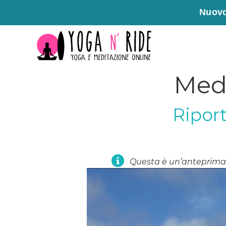
Nuovo
Vai
al
contenuto
Medi
Riport
Questa è un’anteprima 