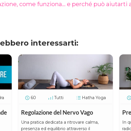
azione, come funziona… e perché può aiutarti 
rebbero interessarti:
ra
60
Tutti
Hatha Yoga
nde
Regolazione del Nervo Vago
Pre
Una pratica dedicata a ritrovare calma,
In q
presenza ed equilibrio attraverso il
radi