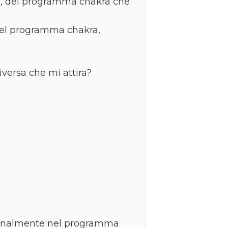
ra, del programma chakra che
 del programma chakra,
versa che mi attira?
imanalmente nel programma