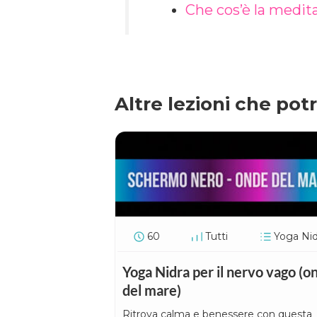
Che cos’è la medit
Altre lezioni che pot
60
Tutti
Yoga Nid
Yoga Nidra per il nervo vago (o
del mare)
Ritrova calma e benessere con questa