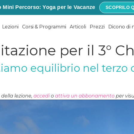
 Mini Percorso: Yoga per le Vacanze
SCOPRILO Q
Lezioni
Corsi & Programmi
Articoli
Prezzi
Dicono di 
tazione per il 3° C
iamo equilibrio nel terzo
della lezione,
accedi
o
attiva un abbonamento
per visu