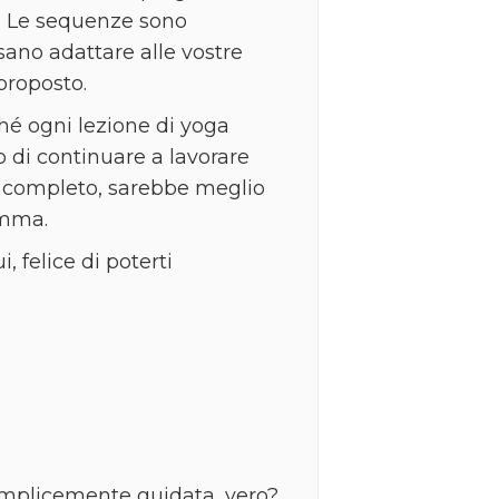
o. Le sequenze sono
sano adattare alle vostre
proposto.
iché ogni lezione di yoga
o di continuare a lavorare
 e completo, sarebbe meglio
amma.
, felice di poterti
emplicemente guidata, vero?