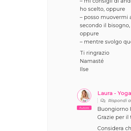
– mi consigli di an
ho scelto, oppure
– posso muovermi av
secondo il bisogno,
oppure
– mentre svolgo qu
Ti ringrazio
Namasté
Ilse
Laura - Yoga
Rispondi 
Autore
Buongiorno I
Grazie per il
Considera ch