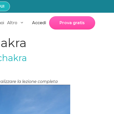
UI
noi
Altro
Accedi
Prova gratis
hakra
 chakra
alizzare la lezione completa