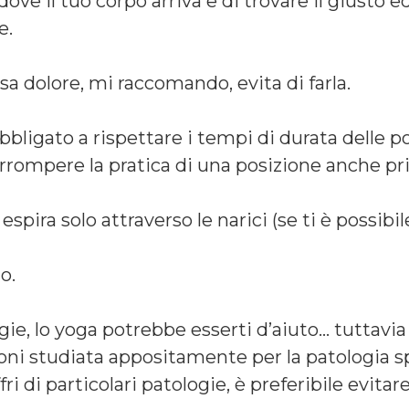
 dove il tuo corpo arriva e di trovare il giusto 
e.
sa dolore, mi raccomando, evita di farla.
bbligato a rispettare i tempi di durata delle p
errompere la pratica di una posizione anche pr
 espira solo attraverso le narici (se ti è possib
o.
ogie, lo yoga potrebbe esserti d’aiuto… tuttavi
oni studiata appositamente per la patologia s
ri di particolari patologie, è preferibile evitare 