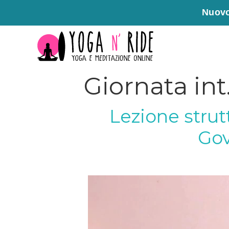
Nuovo
Vai
al
contenuto
Giornata int
Lezione strutt
Gov