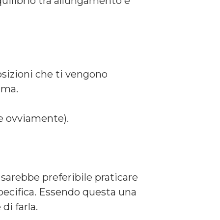
equilibrio tra allungamento e
osizioni che ti vengono
ima.
ile ovviamente).
a sarebbe preferibile praticare
pecifica. Essendo questa una
di farla.