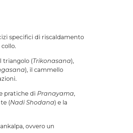
cizi specifici di riscaldamento
 collo.
 triangolo (
Trikonasana
),
ngasana
), il cammello
zioni.
e pratiche di
Pranayama
,
te (
Nadi Shodana
) e la
sankalpa, ovvero un