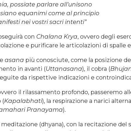
a, possiate parlare all’unisono
i siano equanimi come al principio
nifesti nei vostri sacri intenti”
proseguirà con
Chalana Krya
, ovvero degli eser
olazione e purificare le articolazioni di spalle e
le
asana
più conosciute, come la posizione del
amento in avanti (
Uttanasana
), il cobra (
Bhuja
eguite da rispettive indicazioni e controindica
 ovvero il rilassamento profondo, passeremo all
 (
Kapalabhati
), la respirazione a narici alterna
amahari Pranayama
).
meditazione (dhyana), con la recitazione del 