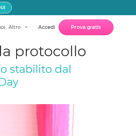
UI
noi
Altro
Accedi
Prova gratis
da protocollo
o stabilito dal
 Day