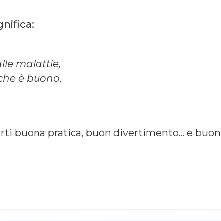
gnifica:
lle malattie,
 che è buono,
arti buona pratica, buon divertimento… e buo