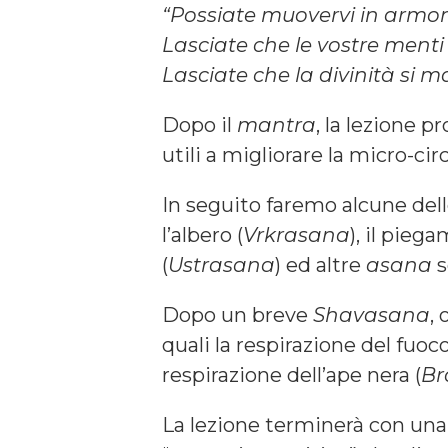
“Possiate muovervi in armoni
Lasciate che le vostre ment
Lasciate che la divinità si ma
Dopo il
mantra
, la lezione 
utili a migliorare la micro-circ
In seguito faremo alcune del
l’albero (
Vrkrasana
), il pieg
(
Ustrasana
) ed altre
asana
s
Dopo un breve
Shavasana
,
quali la respirazione del fuoco
respirazione dell’ape nera (
Br
La lezione terminerà con una 