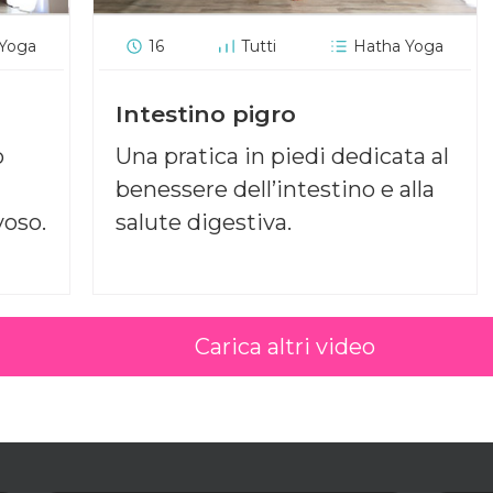
 Yoga
16
Tutti
Hatha Yoga
Intestino pigro
o
Una pratica in piedi dedicata al
benessere dell’intestino e alla
voso.
salute digestiva.
Carica altri video