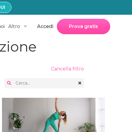
UI
noi
Altro
Accedi
Prova gratis
azione
Cancella filtro