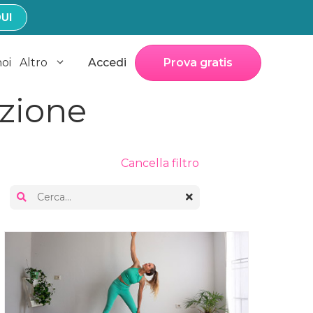
UI
noi
Altro
Accedi
Prova gratis
azione
Cancella filtro