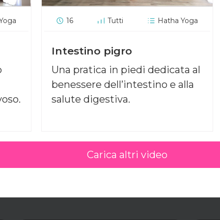
 Yoga
16
Tutti
Hatha Yoga
Intestino pigro
o
Una pratica in piedi dedicata al
benessere dell’intestino e alla
voso.
salute digestiva.
Carica altri video