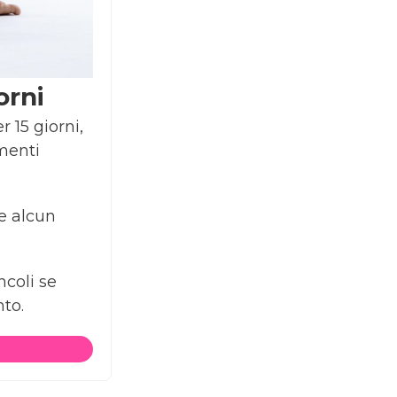
orni
 15 giorni,
imenti
re alcun
ncoli se
to.