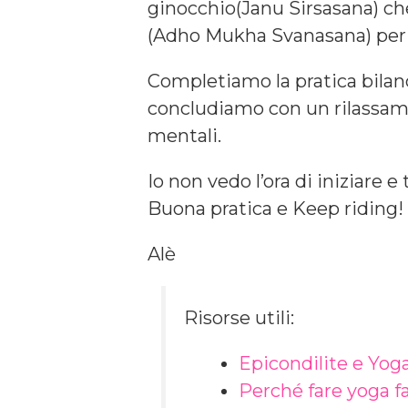
ginocchio(Janu Sirsasana) che
(Adho Mukha Svanasana) per s
Completiamo la pratica bilanc
concludiamo con un rilassame
mentali.
Io non vedo l’ora di iniziare e
Buona pratica e Keep riding!
Alè
Risorse utili:
Epicondilite e Yoga
Perché fare yoga fa