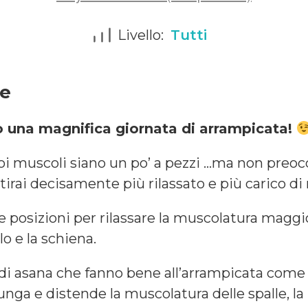
Livello:
Tutti
ne
o una magnifica giornata di arrampicata!
oi muscoli siano un po’ a pezzi …ma non preo
tirai decisamente più rilassato e più carico di
le posizioni per rilassare la muscolatura magg
llo e la schiena.
i asana che fanno bene all’arrampicata come 
ga e distende la muscolatura delle spalle, la p