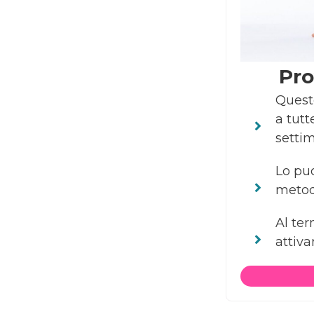
Pro
Questo
a tutt
settim
Lo puo
metod
Al ter
attiv