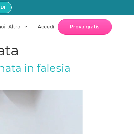
UI
noi
Altro
Accedi
Prova gratis
ata
ata in falesia