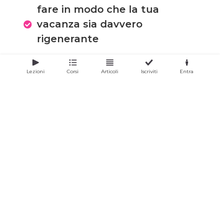
fare in modo che la tua
vacanza sia davvero
rigenerante
Lezioni
Corsi
Articoli
Iscriviti
Entra
Com’è strutturato il percorso?
Ogni giorno ricevi una mail con:
due pratiche di yoga (di cui una
senza tappetino)
una meditazione o
rilassamento guidato
una breve riflessione
Puoi scegliere ogni volta ciò di cui hai