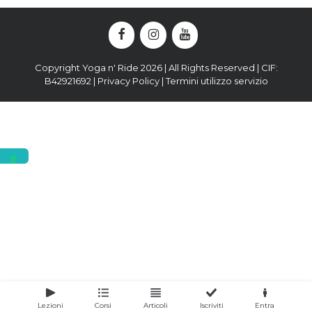
Copyright Yoga n' Ride 2026 | All Rights Reserved | CIF:
B42921692 |
Privacy Policy
|
Termini utilizzo servizio
Lezioni
Corsi
Articoli
Iscriviti
Entra