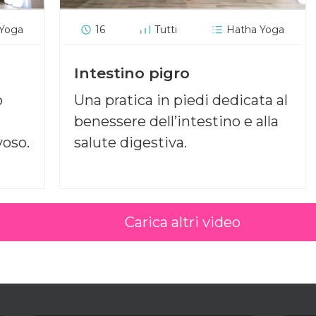
 Yoga
16
Tutti
Hatha Yoga
Intestino pigro
o
Una pratica in piedi dedicata al
benessere dell’intestino e alla
voso.
salute digestiva.
Carica altri video