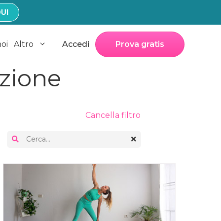
UI
noi
Altro
Accedi
Prova gratis
azione
Cancella filtro