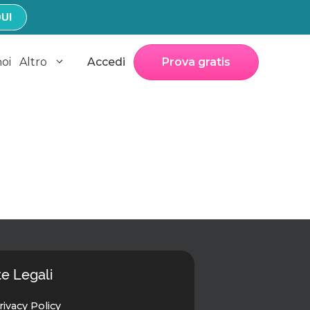
UI
noi
Altro
Accedi
Prova gratis
e Legali
rivacy Policy