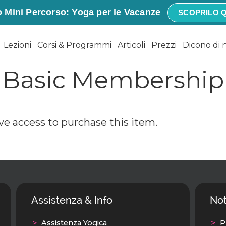
 Mini Percorso: Yoga per le Vacanze
SCOPRILO Q
Lezioni
Corsi & Programmi
Articoli
Prezzi
Dicono di 
Basic Membership
ve access to purchase this item.
Assistenza & Info
Not
Assistenza Yogica
P