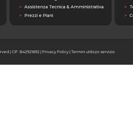
Assistenza Tecnica & Amministrativa
T
Prezzi e Piani
C
rved | CIF: B42921692 |
Privacy Policy
|
Termini utilizzo servizio