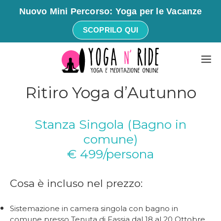
Nuovo Mini Percorso: Yoga per le Vacanze
SCOPRILO QUI
Vai
M
al
contenuto
Ritiro Yoga d’Autunno
Stanza Singola (Bagno in
comune)
€ 499/persona
Cosa è incluso nel prezzo:
Sistemazione in camera singola con bagno in
comune presso Tenuta di Fassia dal 18 al 20 Ottobre